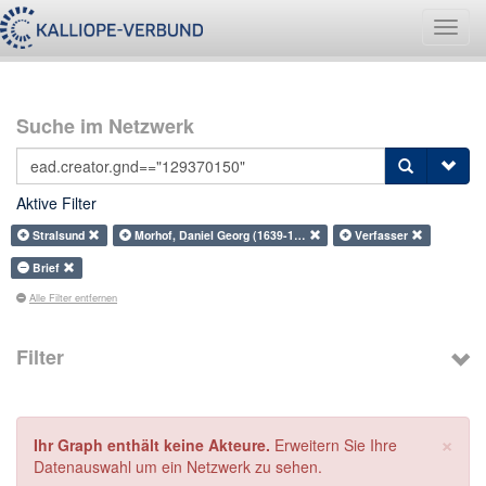
Navig
umsch
Suche im Netzwerk
Aktive Filter
Stralsund
Morhof, Daniel Georg (1639-1…
Verfasser
Brief
Alle Filter entfernen
Filter
×
Ihr Graph enthält keine Akteure.
Erweitern Sie Ihre
Datenauswahl um ein Netzwerk zu sehen.