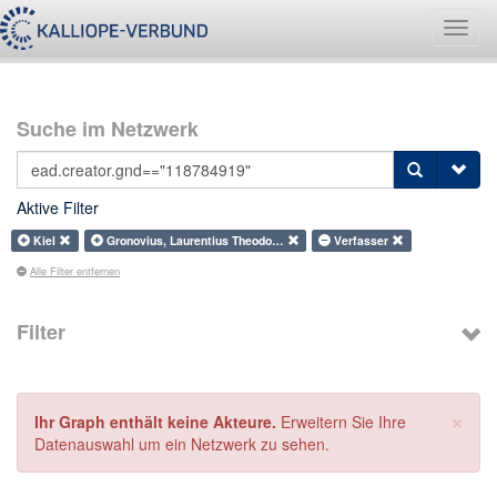
Navig
umsch
Suche im Netzwerk
Aktive Filter
Kiel
Gronovius, Laurentius Theodo…
Verfasser
Alle Filter entfernen
Filter
×
Ihr Graph enthält keine Akteure.
Erweitern Sie Ihre
Datenauswahl um ein Netzwerk zu sehen.