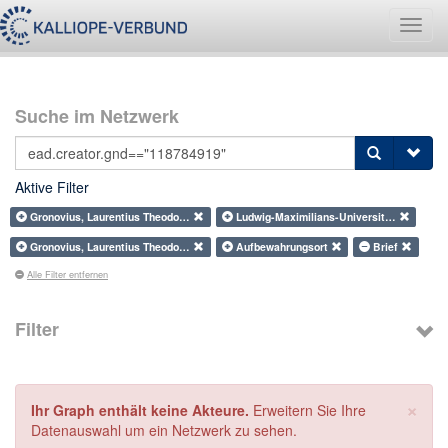
Navig
umsch
Suche im Netzwerk
Aktive Filter
Gronovius, Laurentius Theodo…
Ludwig-Maximilians-Universit…
Gronovius, Laurentius Theodo…
Aufbewahrungsort
Brief
Alle Filter entfernen
Filter
×
Ihr Graph enthält keine Akteure.
Erweitern Sie Ihre
Datenauswahl um ein Netzwerk zu sehen.