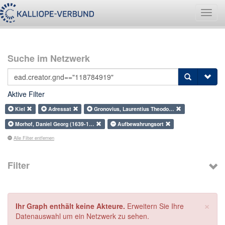
Navig
umsch
Suche im Netzwerk
Aktive Filter
Kiel
Adressat
Gronovius, Laurentius Theodo…
Morhof, Daniel Georg (1639-1…
Aufbewahrungsort
Alle Filter entfernen
Filter
×
Ihr Graph enthält keine Akteure.
Erweitern Sie Ihre
Datenauswahl um ein Netzwerk zu sehen.