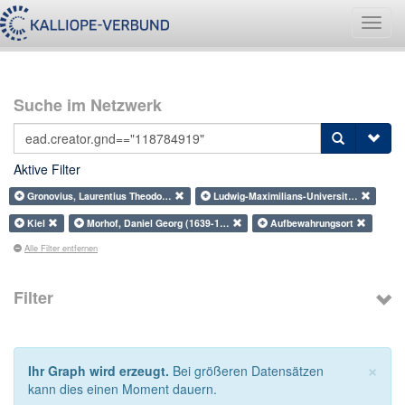
Navig
umsch
Suche im Netzwerk
Aktive Filter
Gronovius, Laurentius Theodo…
Ludwig-Maximilians-Universit…
Kiel
Morhof, Daniel Georg (1639-1…
Aufbewahrungsort
Alle Filter entfernen
Filter
×
Ihr Graph wird erzeugt.
Bei größeren Datensätzen
kann dies einen Moment dauern.