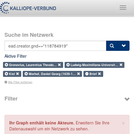
Navig
umsch
Suche im Netzwerk
Aktive Filter
Gronovius, Laurentius Theodo…
Ludwig-Maximilians-Universit…
Kiel
Morhof, Daniel Georg (1639-1…
Brief
Alle Filter entfernen
Filter
×
Ihr Graph enthält keine Akteure.
Erweitern Sie Ihre
Datenauswahl um ein Netzwerk zu sehen.