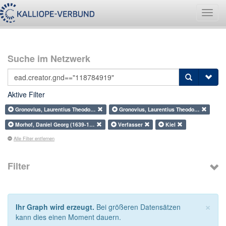
Navig
umsch
Suche im Netzwerk
Aktive Filter
Gronovius, Laurentius Theodo…
Gronovius, Laurentius Theodo…
Morhof, Daniel Georg (1639-1…
Verfasser
Kiel
Alle Filter entfernen
Filter
×
Ihr Graph wird erzeugt.
Bei größeren Datensätzen
kann dies einen Moment dauern.