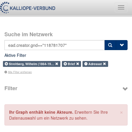
Navig
umsch
Suche im Netzwerk
Aktive Filter
Streitberg, Wilhelm (1864-19…
Brief
Adressat
Alle Filter entfernen
Filter
×
Ihr Graph enthält keine Akteure.
Erweitern Sie Ihre
Datenauswahl um ein Netzwerk zu sehen.