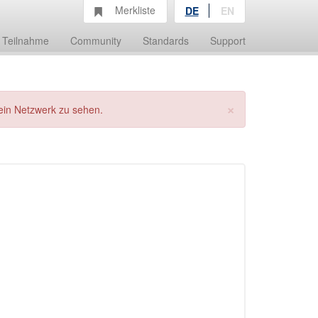
Merkliste
DE
EN
Teilnahme
Community
Standards
Support
×
ein Netzwerk zu sehen.