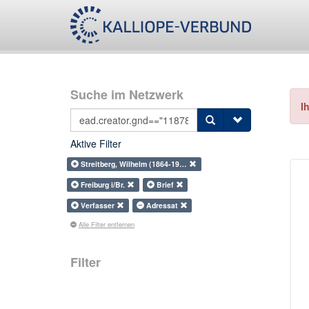
Suche im Netzwerk
I
Aktive Filter
Streitberg, Wilhelm (1864-19…
Freiburg i/Br.
Brief
Verfasser
Adressat
Alle Filter entfernen
Filter