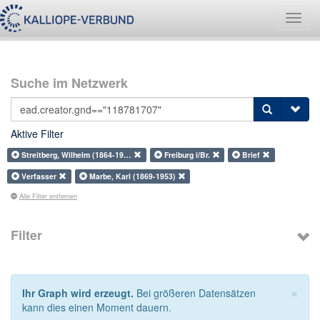
Navig
umsch
Suche im Netzwerk
Aktive Filter
Streitberg, Wilhelm (1864-19…
Freiburg i/Br.
Brief
Verfasser
Marbe, Karl (1869-1953)
Alle Filter entfernen
Filter
×
Ihr Graph wird erzeugt.
Bei größeren Datensätzen
kann dies einen Moment dauern.