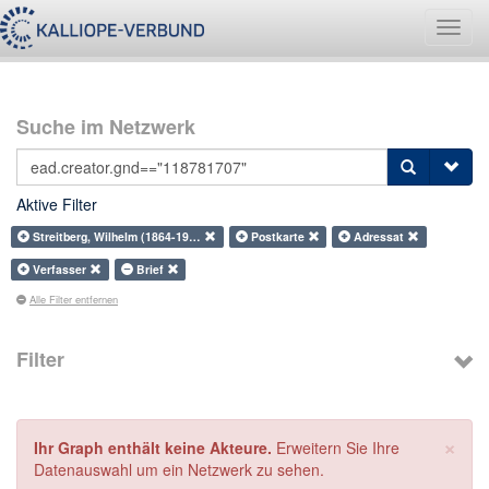
Navig
umsch
Suche im Netzwerk
Aktive Filter
Streitberg, Wilhelm (1864-19…
Postkarte
Adressat
Verfasser
Brief
Alle Filter entfernen
Filter
×
Ihr Graph enthält keine Akteure.
Erweitern Sie Ihre
Datenauswahl um ein Netzwerk zu sehen.