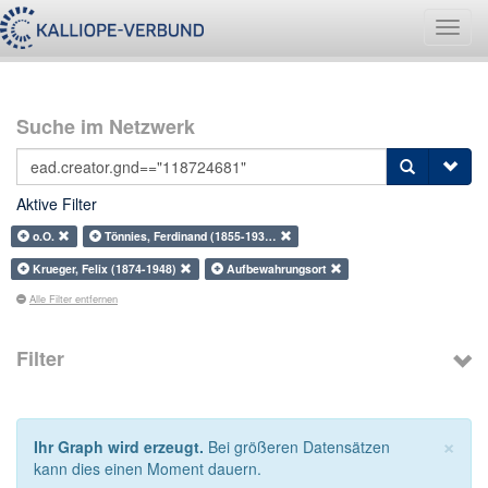
Navig
umsch
Suche im Netzwerk
Aktive Filter
o.O.
Tönnies, Ferdinand (1855-193…
Krueger, Felix (1874-1948)
Aufbewahrungsort
Alle Filter entfernen
Filter
×
Ihr Graph wird erzeugt.
Bei größeren Datensätzen
kann dies einen Moment dauern.