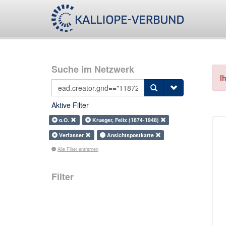
Suche im Netzwerk
I
Aktive Filter
o.O.
Krueger, Felix (1874-1948)
Verfasser
Ansichtspostkarte
Alle Filter entfernen
Filter