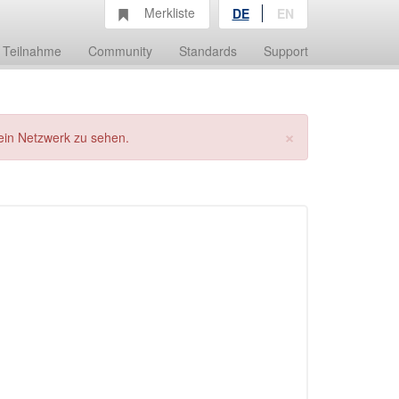
Merkliste
DE
EN
Teilnahme
Community
Standards
Support
×
ein Netzwerk zu sehen.