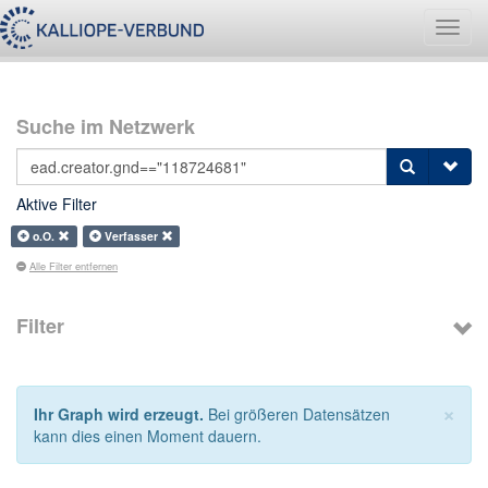
Navig
umsch
Suche im Netzwerk
Aktive Filter
o.O.
Verfasser
Alle Filter entfernen
Filter
×
Ihr Graph wird erzeugt.
Bei größeren Datensätzen
kann dies einen Moment dauern.