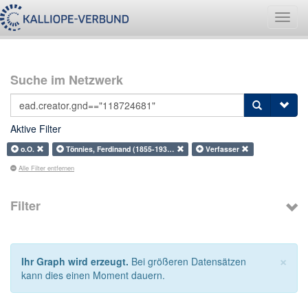
Navig
umsch
Suche im Netzwerk
Aktive Filter
o.O.
Tönnies, Ferdinand (1855-193…
Verfasser
Alle Filter entfernen
Filter
×
Ihr Graph wird erzeugt.
Bei größeren Datensätzen
kann dies einen Moment dauern.