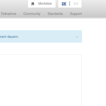
Merkliste
DE
EN
Teilnahme
Community
Standards
Support
×
ment dauern.