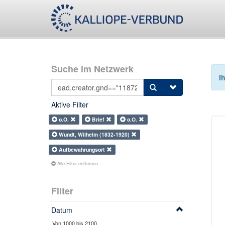
Suche im Netzwerk
I
Aktive Filter
o.O.
Brief
o.O.
Wundt, Wilhelm (1832-1920)
Aufbewahrungsort
Alle Filter entfernen
Filter
Datum