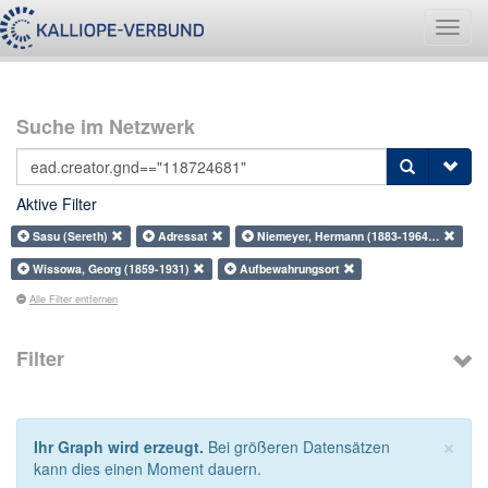
Navig
umsch
Suche im Netzwerk
Aktive Filter
Sasu (Sereth)
Adressat
Niemeyer, Hermann (1883-1964…
Wissowa, Georg (1859-1931)
Aufbewahrungsort
Alle Filter entfernen
Filter
×
Ihr Graph wird erzeugt.
Bei größeren Datensätzen
kann dies einen Moment dauern.