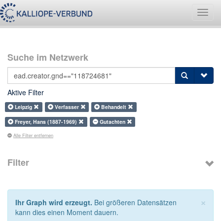
Navig
umsch
Suche im Netzwerk
Aktive Filter
Leipzig
Verfasser
Behandelt
Freyer, Hans (1887-1969)
Gutachten
Alle Filter entfernen
Filter
×
Ihr Graph wird erzeugt.
Bei größeren Datensätzen
kann dies einen Moment dauern.