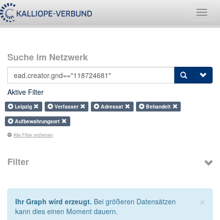
Navig
umsch
Suche im Netzwerk
Aktive Filter
Leipzig
Verfasser
Adressat
Behandelt
Aufbewahrungsort
Alle Filter entfernen
Filter
×
Ihr Graph wird erzeugt.
Bei größeren Datensätzen
kann dies einen Moment dauern.