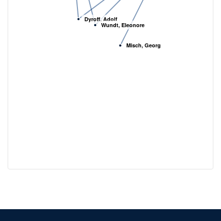
Dyroff, Adolf
Wundt, Eleonore
Misch, Georg