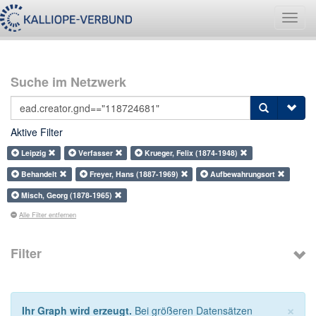
Navig
umsch
Suche im Netzwerk
Aktive Filter
Leipzig
Verfasser
Krueger, Felix (1874-1948)
Behandelt
Freyer, Hans (1887-1969)
Aufbewahrungsort
Misch, Georg (1878-1965)
Alle Filter entfernen
Filter
×
Ihr Graph wird erzeugt.
Bei größeren Datensätzen