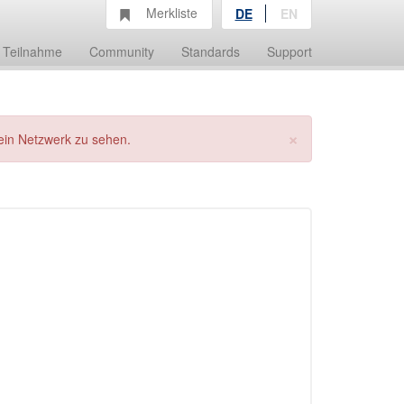
Merkliste
DE
EN
Teilnahme
Community
Standards
Support
×
ein Netzwerk zu sehen.