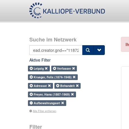
Suche im Netzwerk
I
Aktive Filter
Leipzig
Verfasser
Krueger, Felix (1874-1948)
Adressat
Behandelt
Freyer, Hans (1887-1969)
Aufbewahrungsort
Alle Filter entfernen
Filter