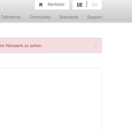
Merkliste
DE
EN
Teilnahme
Community
Standards
Support
×
ein Netzwerk zu sehen.