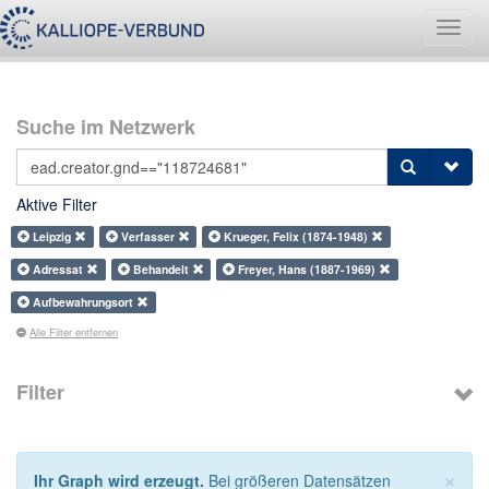
Navig
umsch
Suche im Netzwerk
Aktive Filter
Leipzig
Verfasser
Krueger, Felix (1874-1948)
Adressat
Behandelt
Freyer, Hans (1887-1969)
Aufbewahrungsort
Alle Filter entfernen
Filter
×
Ihr Graph wird erzeugt.
Bei größeren Datensätzen