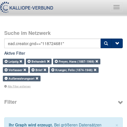
Navig
umsch
Suche im Netzwerk
Aktive Filter
Leipzig
Behandelt
Freyer, Hans (1887-1969)
Verfasser
Brief
Krueger, Felix (1874-1948)
Aufbewahrungsort
Alle Filter entfernen
Filter
×
Ihr Graph wird erzeugt.
Bei größeren Datensätzen