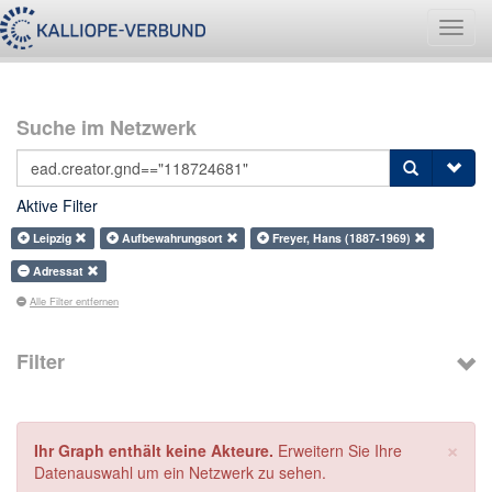
Navig
umsch
Suche im Netzwerk
Aktive Filter
Leipzig
Aufbewahrungsort
Freyer, Hans (1887-1969)
Adressat
Alle Filter entfernen
Filter
×
Ihr Graph enthält keine Akteure.
Erweitern Sie Ihre
Datenauswahl um ein Netzwerk zu sehen.