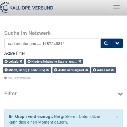
Navig
umsch
Suche im Netzwerk
Aktive Filter
Leipzig
Niedersächsische Staats- und…
Misch, Georg (1878-1965)
Aufbewahrungsort
Adressat
Alle Filter entfernen
Filter
×
Ihr Graph wird erzeugt.
Bei größeren Datensätzen
kann dies einen Moment dauern.