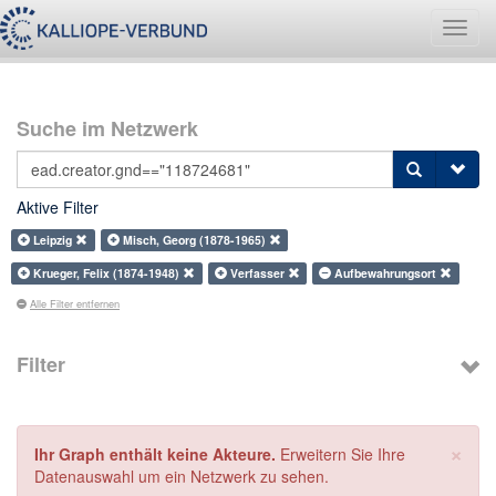
Navig
umsch
Suche im Netzwerk
Aktive Filter
Leipzig
Misch, Georg (1878-1965)
Krueger, Felix (1874-1948)
Verfasser
Aufbewahrungsort
Alle Filter entfernen
Filter
×
Ihr Graph enthält keine Akteure.
Erweitern Sie Ihre
Datenauswahl um ein Netzwerk zu sehen.