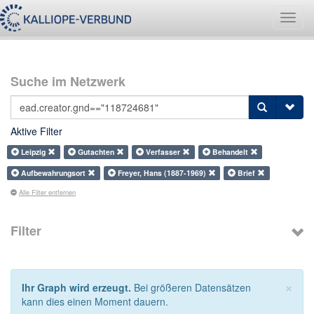
Navig
umsch
Suche im Netzwerk
Aktive Filter
Leipzig
Gutachten
Verfasser
Behandelt
Aufbewahrungsort
Freyer, Hans (1887-1969)
Brief
Alle Filter entfernen
Filter
×
Ihr Graph wird erzeugt.
Bei größeren Datensätzen
kann dies einen Moment dauern.