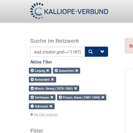
Suche im Netzwerk
I
Aktive Filter
Leipzig
Gutachten
Behandelt
Misch, Georg (1878-1965)
Verfasser
Freyer, Hans (1887-1969)
Adressat
Alle Filter entfernen
Filter