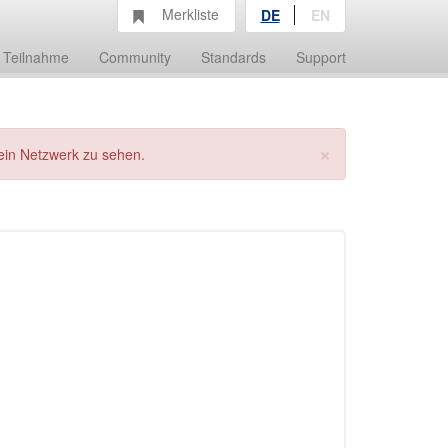
Merkliste
DE
EN
Teilnahme
Community
Standards
Support
×
ein Netzwerk zu sehen.