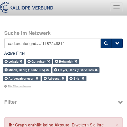
Navig
umsch
Suche im Netzwerk
Aktive Filter
Leipzig
Gutachten
Behandelt
Misch, Georg (1878-1965)
Freyer, Hans (1887-1969)
Aufbewahrungsort
Adressat
Brief
Alle Filter entfernen
Filter
×
Ihr Graph enthält keine Akteure.
Erweitern Sie Ihre