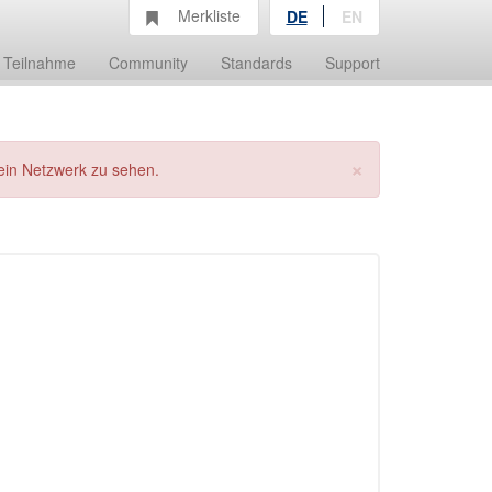
Merkliste
DE
EN
Teilnahme
Community
Standards
Support
×
ein Netzwerk zu sehen.