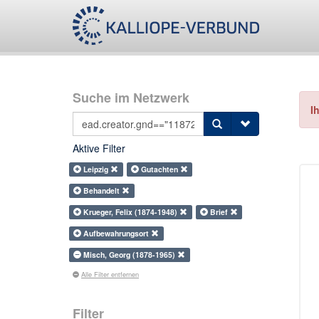
Suche im Netzwerk
I
Aktive Filter
Leipzig
Gutachten
Behandelt
Krueger, Felix (1874-1948)
Brief
Aufbewahrungsort
Misch, Georg (1878-1965)
Alle Filter entfernen
Filter