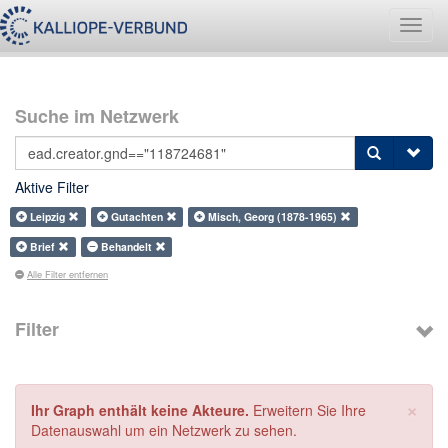
Navig
umsch
Suche im Netzwerk
Aktive Filter
Leipzig
Gutachten
Misch, Georg (1878-1965)
Brief
Behandelt
Alle Filter entfernen
Filter
×
Ihr Graph enthält keine Akteure.
Erweitern Sie Ihre
Datenauswahl um ein Netzwerk zu sehen.