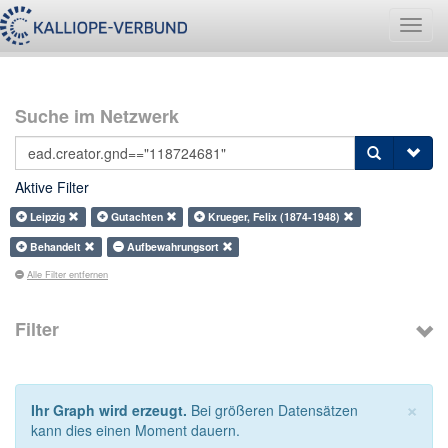
Navig
umsch
Suche im Netzwerk
Aktive Filter
Leipzig
Gutachten
Krueger, Felix (1874-1948)
Behandelt
Aufbewahrungsort
Alle Filter entfernen
Filter
×
Ihr Graph wird erzeugt.
Bei größeren Datensätzen
kann dies einen Moment dauern.