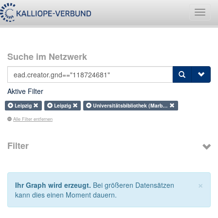
Navig
umsch
Suche im Netzwerk
Aktive Filter
Leipzig
Leipzig
Universitätsbibliothek (Marb…
Alle Filter entfernen
Filter
×
Ihr Graph wird erzeugt.
Bei größeren Datensätzen
kann dies einen Moment dauern.