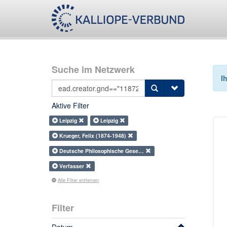
Suche im Netzwerk
I
Aktive Filter
Leipzig
Leipzig
Krueger, Felix (1874-1948)
Deutsche Philosophische Gese…
Verfasser
Alle Filter entfernen
Filter