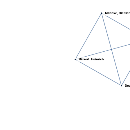
Mahnke, Dietric
Rickert, Heinrich
Deu