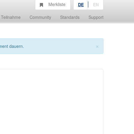
Merkliste
DE
EN
Teilnahme
Community
Standards
Support
×
ment dauern.