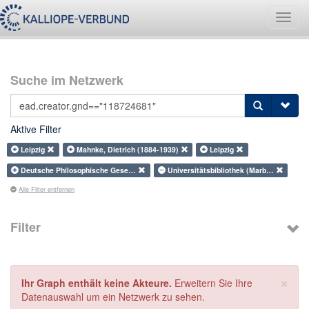
Navig
umsch
Suche im Netzwerk
Aktive Filter
Leipzig
Mahnke, Dietrich (1884-1939)
Leipzig
Deutsche Philosophische Gese…
Universitätsbibliothek (Marb…
Alle Filter entfernen
Filter
×
Ihr Graph enthält keine Akteure.
Erweitern Sie Ihre
Datenauswahl um ein Netzwerk zu sehen.