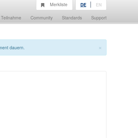
Merkliste
DE
EN
Teilnahme
Community
Standards
Support
×
ment dauern.