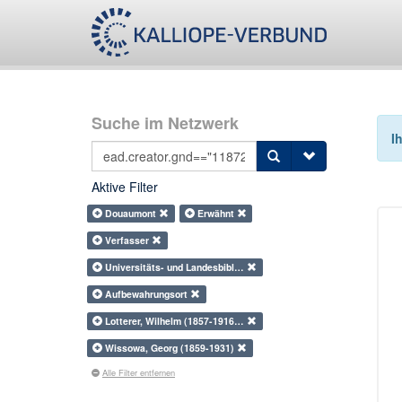
Suche im Netzwerk
I
Aktive Filter
Douaumont
Erwähnt
Verfasser
Universitäts- und Landesbibl…
Aufbewahrungsort
Lotterer, Wilhelm (1857-1916…
Wissowa, Georg (1859-1931)
Alle Filter entfernen