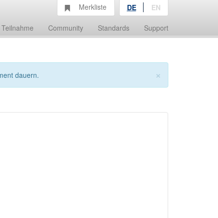
Merkliste
DE
EN
Teilnahme
Community
Standards
Support
×
ment dauern.