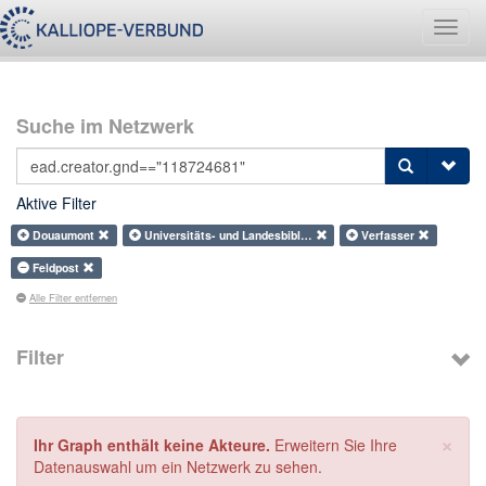
Navig
umsch
Suche im Netzwerk
Aktive Filter
Douaumont
Universitäts- und Landesbibl…
Verfasser
Feldpost
Alle Filter entfernen
Filter
×
Ihr Graph enthält keine Akteure.
Erweitern Sie Ihre
Datenauswahl um ein Netzwerk zu sehen.