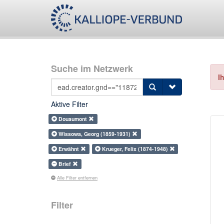
Suche im Netzwerk
I
Aktive Filter
Douaumont
Wissowa, Georg (1859-1931)
Erwähnt
Krueger, Felix (1874-1948)
Brief
Alle Filter entfernen
Filter