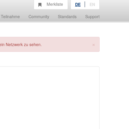
Merkliste
DE
EN
Teilnahme
Community
Standards
Support
×
ein Netzwerk zu sehen.