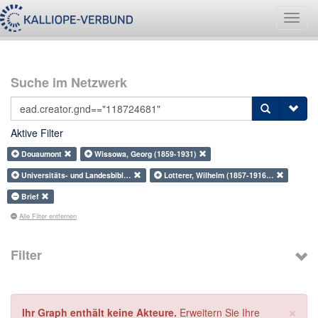
Navig
umsch
Suche im Netzwerk
Aktive Filter
Douaumont
Wissowa, Georg (1859-1931)
Universitäts- und Landesbibl…
Lotterer, Wilhelm (1857-1916…
Brief
Alle Filter entfernen
Filter
×
Ihr Graph enthält keine Akteure.
Erweitern Sie Ihre