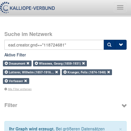
Navig
umsch
Suche im Netzwerk
Aktive Filter
Douaumont
Wissowa, Georg (1859-1931)
Lotterer, Wilhelm (1857-1916…
Krueger, Felix (1874-1948)
Verfasser
Alle Filter entfernen
Filter
×
Ihr Graph wird erzeugt.
Bei größeren Datensätzen