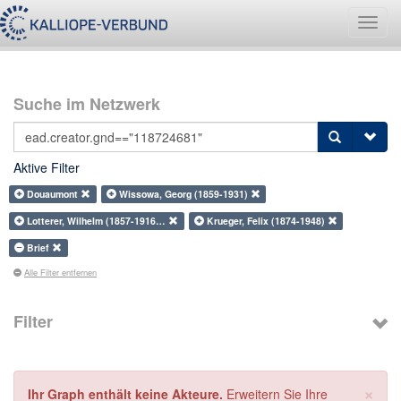
Navig
umsch
Suche im Netzwerk
Aktive Filter
Douaumont
Wissowa, Georg (1859-1931)
Lotterer, Wilhelm (1857-1916…
Krueger, Felix (1874-1948)
Brief
Alle Filter entfernen
Filter
×
Ihr Graph enthält keine Akteure.
Erweitern Sie Ihre