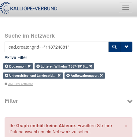
Navig
umsch
Suche im Netzwerk
Aktive Filter
Douaumont
Lotterer, Wilhelm (1857-1916…
Universitäts- und Landesbibl…
Aufbewahrungsort
Alle Filter entfernen
Filter
×
Ihr Graph enthält keine Akteure.
Erweitern Sie Ihre
Datenauswahl um ein Netzwerk zu sehen.