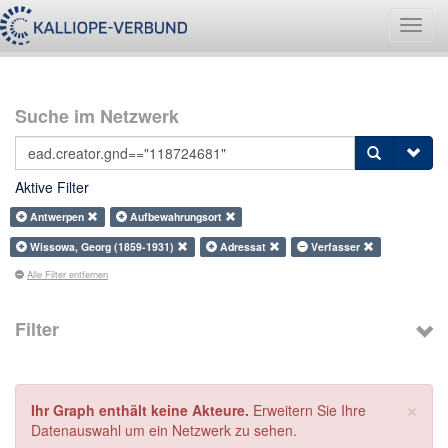
Navig
umsch
Suche im Netzwerk
Aktive Filter
Antwerpen
Aufbewahrungsort
Wissowa, Georg (1859-1931)
Adressat
Verfasser
Alle Filter entfernen
Filter
×
Ihr Graph enthält keine Akteure.
Erweitern Sie Ihre
Datenauswahl um ein Netzwerk zu sehen.