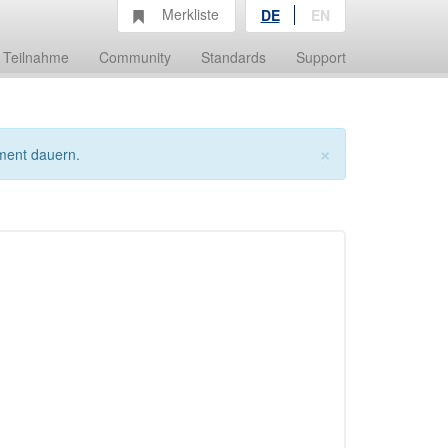
Merkliste
DE
EN
Teilnahme
Community
Standards
Support
×
ment dauern.