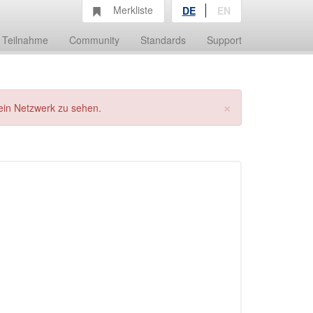
Merkliste
DE
EN
Teilnahme
Community
Standards
Support
×
ein Netzwerk zu sehen.