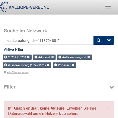
Navig
umsch
Suche im Netzwerk
Aktive Filter
Yi 20 I K 3233
Adressat
Aufbewahrungsort
Wissowa, Georg (1859-1931)
Verfasser
Alle Filter entfernen
Filter
×
Ihr Graph enthält keine Akteure.
Erweitern Sie Ihre
Datenauswahl um ein Netzwerk zu sehen.