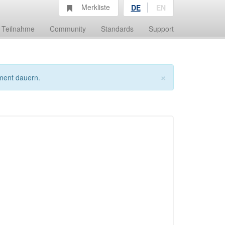
Merkliste
DE
EN
Teilnahme
Community
Standards
Support
×
ment dauern.