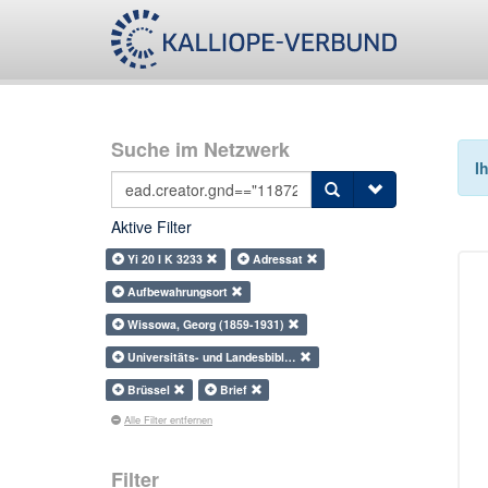
Suche im Netzwerk
I
Aktive Filter
Yi 20 I K 3233
Adressat
Aufbewahrungsort
Wissowa, Georg (1859-1931)
Universitäts- und Landesbibl…
Brüssel
Brief
Alle Filter entfernen
Filter