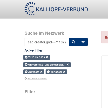
Suche im Netzwerk
I
Aktive Filter
Yi 20 I K 3233
Universitäts- und Landesbibl…
Adressat
Verfasser
Alle Filter entfernen
Filter