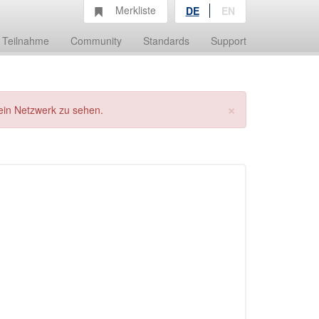
Merkliste
DE
EN
Teilnahme
Community
Standards
Support
×
ein Netzwerk zu sehen.